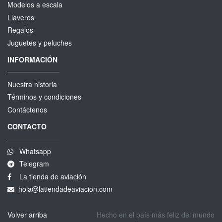
Modelos a escala
Llaveros
Regalos
Juguetes y peluches
INFORMACIÓN
Nuestra historia
Términos y condiciones
Contáctenos
CONTACTO
Whatsapp
Telegram
La tienda de aviación
hola@latiendadeaviacion.com
Volver arriba
Hecho en el país más feliz del mundo