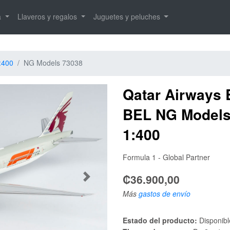
a
Llaveros y regalos
Juguetes y peluches
:400
NG Models 73038
Qatar Airways 
BEL NG Models
1:400
Formula 1 - Global Partner
₡36.900,00
Anterior
Más
gastos de envío
Estado del producto:
Disponibl