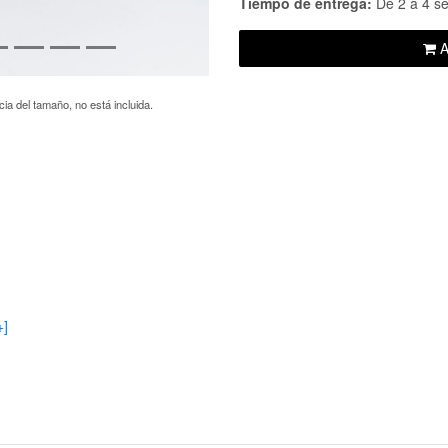
Tiempo de entrega:
De 2 a 4 s
A
ia del tamaño, no está incluida.
+]