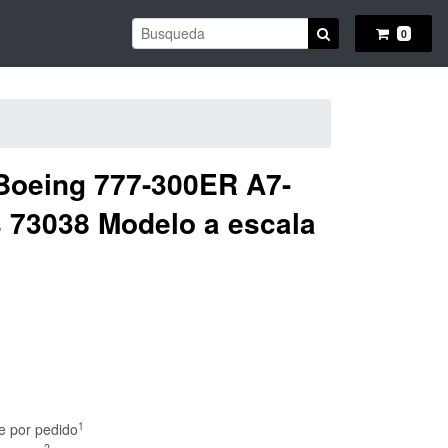
BUSCAR
0
Boeing 777-300ER A7-
 73038 Modelo a escala
1
e por pedido
2