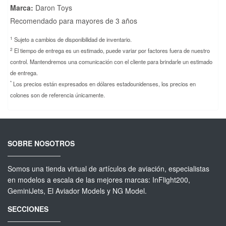
Marca:
Daron Toys
Recomendado para mayores de 3 años
1
Sujeto a cambios de disponibilidad de inventario.
2
El tiempo de entrega es un estimado, puede variar por factores fuera de nuestro
control. Mantendremos una comunicación con el cliente para brindarle un estimado
de entrega.
*
Los precios están expresados en dólares estadounidenses, los precios en
colones son de referencia únicamente.
SOBRE NOSOTROS
Somos una tienda virtual de artículos de aviación, especialistas
en modelos a escala de las mejores marcas: InFlight200,
GeminiJets, El Aviador Models y NG Model.
SECCIONES