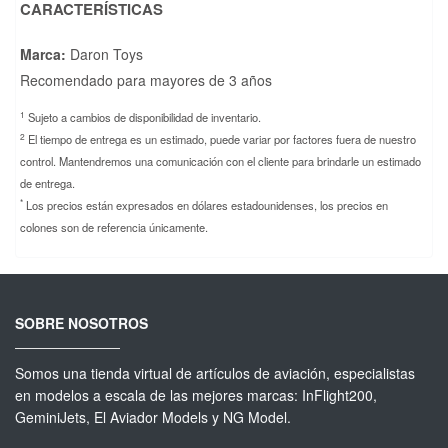
CARACTERÍSTICAS
Marca:
Daron Toys
Recomendado para mayores de 3 años
1
Sujeto a cambios de disponibilidad de inventario.
2
El tiempo de entrega es un estimado, puede variar por factores fuera de nuestro
control. Mantendremos una comunicación con el cliente para brindarle un estimado
de entrega.
*
Los precios están expresados en dólares estadounidenses, los precios en
colones son de referencia únicamente.
SOBRE NOSOTROS
Somos una tienda virtual de artículos de aviación, especialistas
en modelos a escala de las mejores marcas: InFlight200,
GeminiJets, El Aviador Models y NG Model.