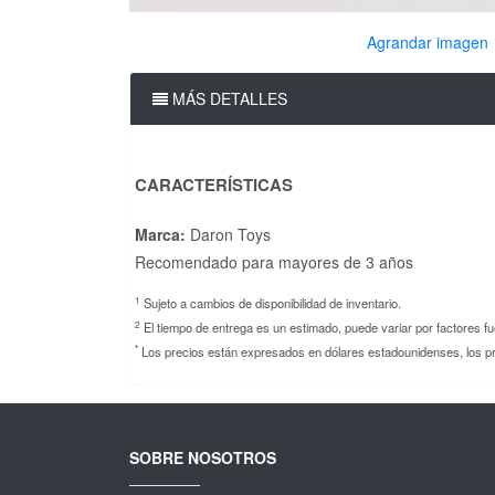
Agrandar imagen
MÁS DETALLES
CARACTERÍSTICAS
Marca:
Daron Toys
Recomendado para mayores de 3 años
1
Sujeto a cambios de disponibilidad de inventario.
2
El tiempo de entrega es un estimado, puede variar por factores f
*
Los precios están expresados en dólares estadounidenses, los pr
SOBRE NOSOTROS