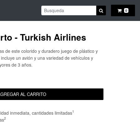
BUSCAR
0
to - Turkish Airlines
as de este colorido y duradero juego de plástico y
o incluye un avión y una variedad de vehículos y
ores de 3 años.
GREGAR AL CARRITO
1
lidad inmediata, cantidades limitadas
2
as