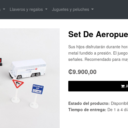
a
Llaveros y regalos
Juguetes y peluches
Set De Aeropuer
Sus hijos disfrutarán durante hor
metal fundido a presión. El jueg
señales. Recomendado para may
₡9.900,00
A
Estado del producto:
Disponibi
Tiempo de entrega:
De 1 a 4 dí