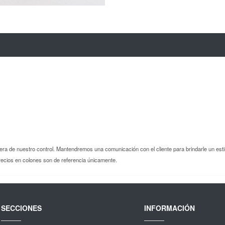
uera de nuestro control. Mantendremos una comunicación con el cliente para brindarle un est
ecios en colones son de referencia únicamente.
SECCIONES
INFORMACIÓN